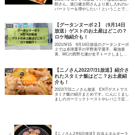
郎さん。坂口健太郎さんより差し入れのレ
パートリーを増やしたい！ということでベ
スト5紹介がありました。まとめました！
【グータンヌーボ２】（9月14日
生活
放送）ゲストのお土産はどこの？
ロケ地紹介も！
2021/9/15 9月14日放送のグータンヌーボ
２では卓球選手の平野美宇選手、菊池亜
美、MCの西野七瀬が女子トークしまし
た！ゲストが紹介するお土産と、ロケ地を
まとめました。
【ニノさん2022/7/31放送】紹介さ
生活
れたスタミナ飯はどこ？お土産紹
介も！
2022/7/31ニノさん放送 EXITゲストでス
タミナ飯の紹介まとめです。にんにくまし
ましのガーリックトーストやレバニラ定食
専門店、あの有名な文豪が愛した鰻重のお
店です！
【ニノさん2月6日放送】白浜エネルギーラ