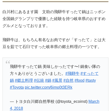
白川村にあるます園 文助の飛騨牛すったて鍋はニッポン
全国鍋グランプリで優勝した経験を持つ岐阜県のおすすめ
グルメとなっております。
飛騨牛は、もちろん有名なお肉ですが「すったて」とは大
豆を茹でて石臼ですった岐阜県の郷土料理の一つです。
飛騨牛すったて鍋 美味しかったです〜! 鍋食い隊の
方々ありがとうございました。
#飛騨牛
#すったて
鍋
#郷土料理
#伝統
#鍋
#風景
#自然
#food
#tasty
#Toyota
pic.twitter.com/6imo0t3ERk
— トヨタ白川郷自然學校 (@toyota_ecoinst)
March
4, 2018