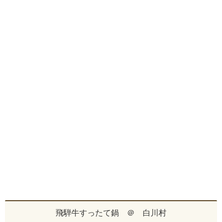
飛騨牛すったて鍋 ＠ 白川村