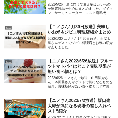
2022/5/26 夏に向けて変え揃えたいもの
を家電製品を中心にまとめました。ダイソ
ン、サーキュレーター、マスク扇風機、首
掛け扇風機などあると少し快適に夏を過ご
せるものたちです。ぜひ参考にしてみてく
ださい！
【ニノさん1月30日放送】美味し
生活
いお米＆ジビエ料理店紹介まとめ
2022/1/30 ニノさん1月30日放送、土屋太
鳳さんゲストでジビエ料理店とお米の紹介
がありました。
【ニノさん2022/6/26放送】フルー
生活
ツトマトパイはどこ？賞味期限が
短い食べ物とは？
2022/6/26 ニノさんで放送 山田涼介さ
ん、本田翼さんがゲストで気になるものを
紹介。賞味期限が短い食べ物とは？本田翼
さんが気にある「若玄米」を使ったレシピ
などニノさんで紹介されたものをまとめま
した！
【ニノさん2023/7/2放送】坂口建
生活
太郎が気になる現場の差し入れベ
スト5紹介
2023/7/2 ニノさん放送 ゲストは坂口健太